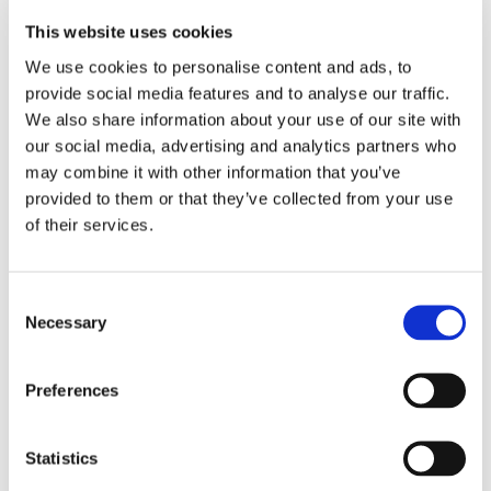
This website uses cookies
Obbligazioni solidali passive:
We use cookies to personalise content and ads, to
rapporti tra surrogazione legale e
provide social media features and to analyse our traffic.
regresso
We also share information about your use of our site with
our social media, advertising and analytics partners who
La sentenza n. 16835 del 29 maggio 2026 della
may combine it with other information that you’ve
Corte di Cassazione offre l'occasione per tornare
provided to them or that they’ve collected from your use
su un tema di grande rilievo teorico e pratico
of their services.
nell'ambito delle obbligazioni solidali passive: il
rapporto tra l'azione di [...]
Consent
CONDIVIDI SUI SOCIAL
Necessary
Selection
Preferences
Statistics
21 Luglio 2026