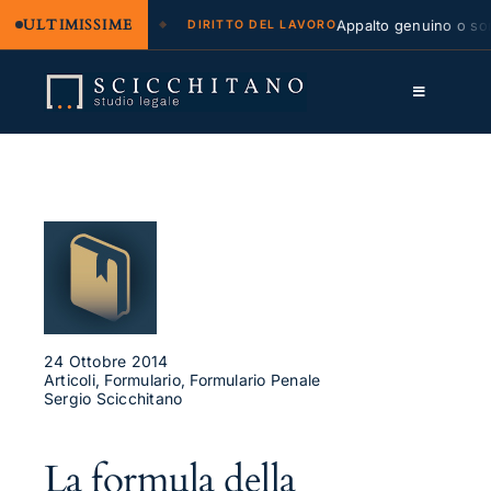
ULTIMISSIME
 legale e regresso
Appalto genuino o sommi
DIRITTO DEL LAVORO
Salta
al
Toggle
contenuto
Navigation
Lo Studio
Cassazione
Servizi
Approfondimenti
Contatti
24 Ottobre 2014
Articoli, Formulario, Formulario Penale
Sergio Scicchitano
LK
FB
La formula della