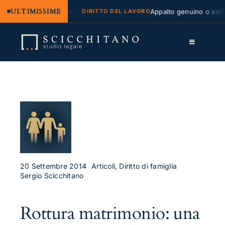
ULTIMISSIME
legale e regresso
Appalto genuino o sommin
DIRITTO DEL LAVORO
Salta
al
Toggle
contenuto
Navigation
Lo Studio
Cassazione
Servizi
Approfondimenti
Contatti
20 Settembre 2014
Articoli, Diritto di famiglia
Sergio Scicchitano
LK
Rottura matrimonio: una
FB