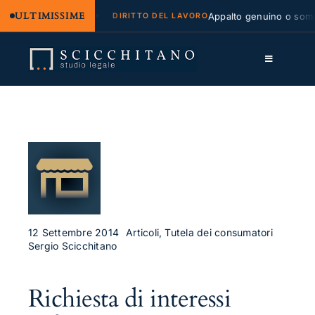
ULTIMISSIME
gale e regresso
Appalto genuino o sommini
DIRITTO DEL LAVORO
Salta
al
Toggle
contenuto
Navigation
Lo Studio
Cassazione
Servizi
Approfondimenti
Contatti
12 Settembre 2014
Articoli, Tutela dei consumatori
Sergio Scicchitano
LK
Richiesta di interessi
FB