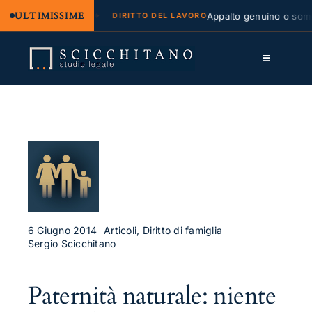
ULTIMISSIME
egale e regresso
Appalto genuino o sommini
DIRITTO DEL LAVORO
Salta
al
Toggle
contenuto
Navigation
Lo Studio
Cassazione
Servizi
Approfondimenti
Contatti
6 Giugno 2014
Articoli, Diritto di famiglia
Sergio Scicchitano
LK
Paternità naturale: niente
FB