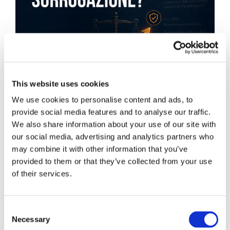
This website uses cookies
We use cookies to personalise content and ads, to
provide social media features and to analyse our traffic.
We also share information about your use of our site with
our social media, advertising and analytics partners who
may combine it with other information that you’ve
Obbligazioni solidali passive:
provided to them or that they’ve collected from your use
of their services.
rapporti tra surrogazione legale e
regresso
Consent
La sentenza n. 16835 del 29 maggio 2026 della
Necessary
Selection
Corte di Cassazione offre l'occasione per tornare