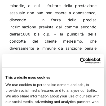
minorile, di cui il fruitore della prestazione
sessuale non può non essere a conoscenza,
discende – in forza della precisa
incriminazione prevista dal comma secondo
dell’art.600 bis c.p. – la punibilità della
condotta del cliente medesimo, che
diversamente è immune da sanzione penale
quando viene in rapporto, sempre da cliente,
con la prostituzione del soggetto adulto;
– nella nostra tradizione giuridica il tipo
This website uses cookies
normativo della “induzione alla prostituzione”
We use cookies to personalise content and ads, to
si pone – infatti – dal lato dell’offerta del sesso
provide social media features and to analyse our traffic.
mercenario e non della domanda, sicché la
We also share information about your use of our site with
our social media, advertising and analytics partners who
basilare distinzione fra induttore e cliente deve