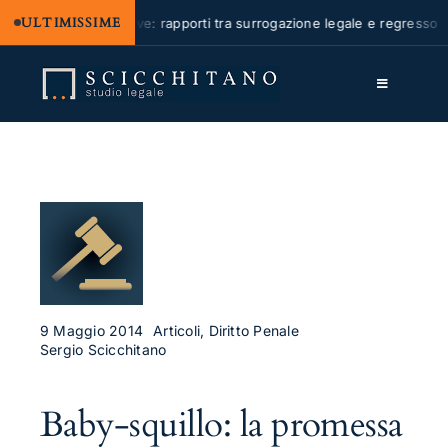
ULTIMISSIME
ioni solidali passive: rapporti tra surrogazione legale e regresso
Salta
al
Toggle
contenuto
Navigation
Lo Studio
Cassazione
Servizi
Approfondimenti
Contatti
9 Maggio 2014
Articoli, Diritto Penale
Sergio Scicchitano
LK
Baby-squillo: la promessa
FB