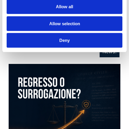
Allow all
Recent posts
.
Allow selection
24 Luglio 2026
Diritto civile, Michela Colitta, Sentenze Cassazione
Roberto De Gaetano
Deny
News.