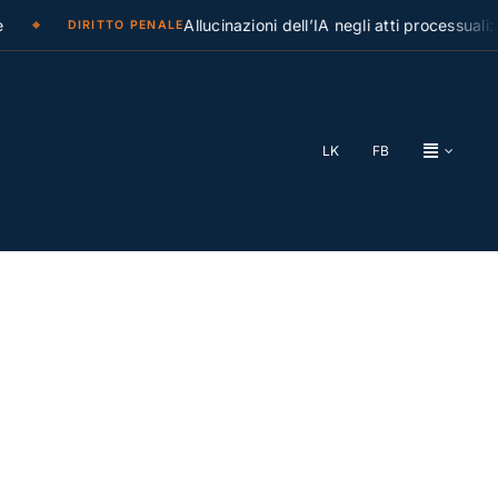
Allucinazioni dell’IA negli atti processuali: la 
DIRITTO PENALE
LK
FB