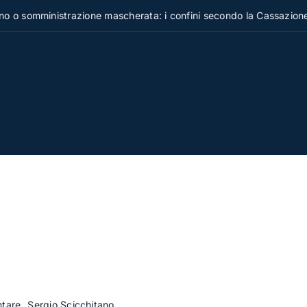
omministrazione mascherata: i confini secondo la Cassazione
entare
Sergio Scicchitano