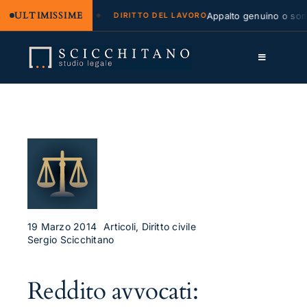
ULTIMISSIME
egale e regresso
Appalto genuino o sommin
DIRITTO DEL LAVORO
Salta
al
Toggle
contenuto
Navigation
Lo Studio
Cassazione
Servizi
Approfondimenti
Contatti
19 Marzo 2014
Articoli, Diritto civile
Sergio Scicchitano
LK
Reddito avvocati:
FB