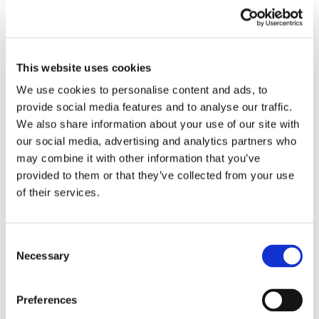
Recent posts
.
24 Luglio 2026
Diritto civile, Michela Colitta, Sentenze Cassazione
This website uses cookies
Roberto De Gaetano
We use cookies to personalise content and ads, to
provide social media features and to analyse our traffic.
News.
We also share information about your use of our site with
our social media, advertising and analytics partners who
may combine it with other information that you’ve
provided to them or that they’ve collected from your use
of their services.
Consent
Necessary
Selection
Preferences