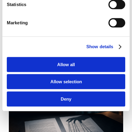
Statistics
Marketing
21 Luglio 2026
Diritto del Lavoro, Michela Colitta, Sentenze Cassazione
Roberto De Gaetano
Show details
News.
Allow all
Allow selection
Deny