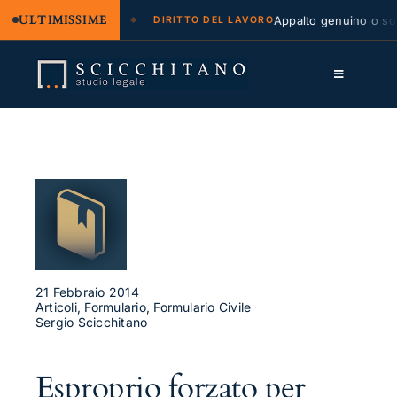
ULTIMISSIME
 legale e regresso
Appalto genuino o sommi
DIRITTO DEL LAVORO
Salta
al
Toggle
contenuto
Navigation
Lo Studio
Cassazione
Servizi
Approfondimenti
Contatti
21 Febbraio 2014
Articoli, Formulario, Formulario Civile
Sergio Scicchitano
LK
FB
Esproprio forzato per