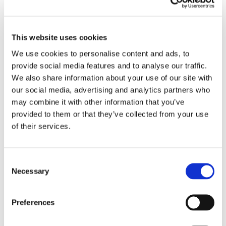
This website uses cookies
We use cookies to personalise content and ads, to
provide social media features and to analyse our traffic.
Obbligazioni solidali passive:
We also share information about your use of our site with
rapporti tra surrogazione legale e
our social media, advertising and analytics partners who
regresso
may combine it with other information that you’ve
provided to them or that they’ve collected from your use
La sentenza n. 16835 del 29 maggio 2026 della
of their services.
Corte di Cassazione offre l'occasione per tornare
su un tema di grande rilievo teorico e pratico
nell'ambito delle obbligazioni solidali passive: il
Consent
rapporto tra l'azione di [...]
Necessary
Selection
CONDIVIDI SUI SOCIAL
Preferences