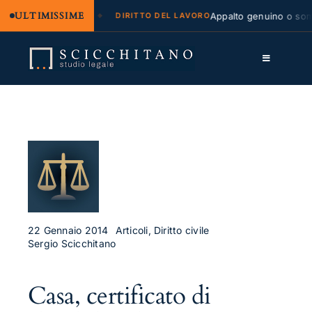
ULTIMISSIME
legale e regresso
Appalto genuino o sommin
DIRITTO DEL LAVORO
Salta
al
Toggle
contenuto
Navigation
Lo Studio
Cassazione
Servizi
Approfondimenti
Contatti
22 Gennaio 2014
Articoli, Diritto civile
Sergio Scicchitano
LK
Casa, certificato di
FB