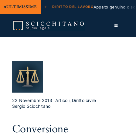
ULTIMISSIME
 legale e regresso
Appalto genuino o sommi
DIRITTO DEL LAVORO
Salta
al
Toggle
contenuto
Navigation
Lo Studio
Cassazione
Servizi
Approfondimenti
Contatti
22 Novembre 2013
Articoli, Diritto civile
Sergio Scicchitano
LK
Conversione
FB