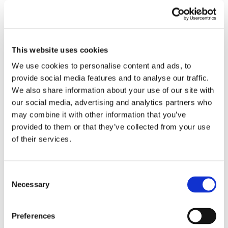
This website uses cookies
We use cookies to personalise content and ads, to
provide social media features and to analyse our traffic.
We also share information about your use of our site with
Obbligazioni solidali passive:
our social media, advertising and analytics partners who
rapporti tra surrogazione legale e
may combine it with other information that you’ve
regresso
provided to them or that they’ve collected from your use
of their services.
La sentenza n. 16835 del 29 maggio 2026 della
Corte di Cassazione offre l'occasione per tornare
su un tema di grande rilievo teorico e pratico
Consent
nell'ambito delle obbligazioni solidali passive: il
Necessary
Selection
rapporto tra l'azione di [...]
CONDIVIDI SUI SOCIAL
Preferences