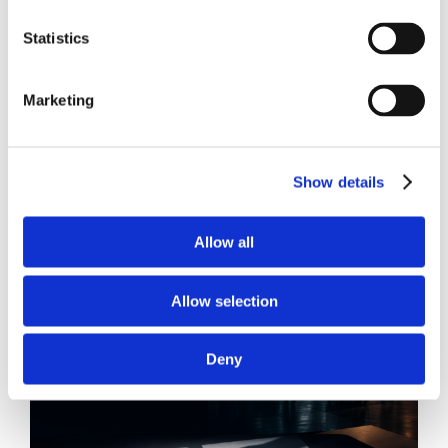
Statistics
Marketing
21 Luglio 2026
Diritto del Lavoro, Michela Colitta, Sentenze Cassazione
Roberto De Gaetano
Show details
News.
Allow all
Allow selection
Deny