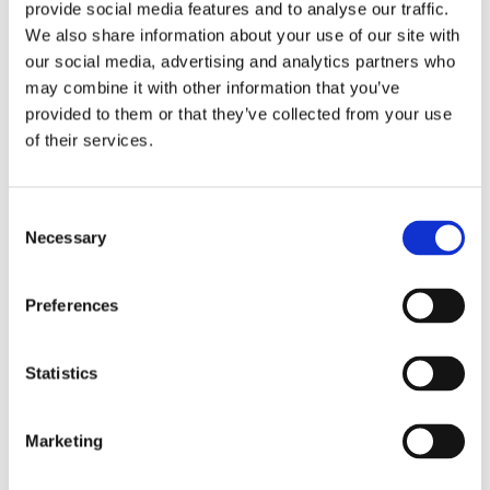
La sentenza n. 16835 del 29 maggio 2026 della
provide social media features and to analyse our traffic.
Corte di Cassazione offre l'occasione per tornare
We also share information about your use of our site with
su un tema di grande rilievo teorico e pratico
our social media, advertising and analytics partners who
nell'ambito delle obbligazioni solidali passive: il
may combine it with other information that you’ve
rapporto tra l'azione di [...]
provided to them or that they’ve collected from your use
of their services.
CONDIVIDI SUI SOCIAL
Consent
Necessary
Selection
Preferences
21 Luglio 2026
Diritto del Lavoro, Michela Colitta, Sentenze Cassazione
Roberto De Gaetano
Statistics
News.
Marketing