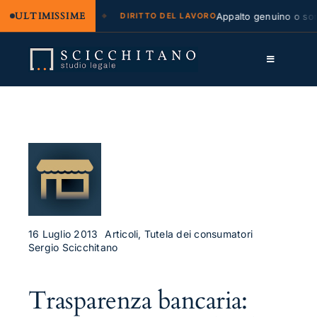
ULTIMISSIME
 legale e regresso
Appalto genuino o sommi
DIRITTO DEL LAVORO
Salta
al
Toggle
contenuto
Navigation
Lo Studio
Cassazione
Servizi
Approfondimenti
Contatti
16 Luglio 2013
Articoli, Tutela dei consumatori
Sergio Scicchitano
LK
Trasparenza bancaria:
FB