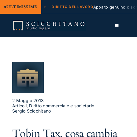
ULTIMISSIME
legale e regresso
Appalto genuino o sommin
DIRITTO DEL LAVORO
Salta
al
Toggle
contenuto
Navigation
Lo Studio
Cassazione
Servizi
Approfondimenti
2 Maggio 2013
Contatti
Articoli, Diritto commerciale e societario
Sergio Scicchitano
LK
FB
Tobin Tax, cosa cambia