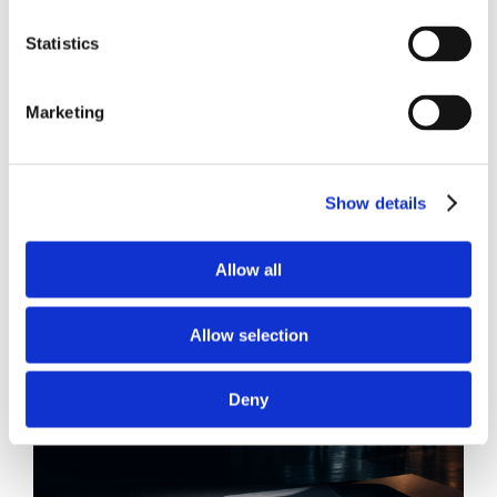
Statistics
Marketing
21 Luglio 2026
Diritto del Lavoro, Michela Colitta, Sentenze Cassazione
Roberto De Gaetano
Show details
News.
Allow all
Allow selection
Deny