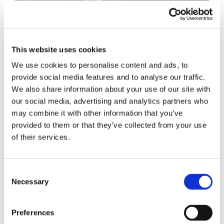
This website uses cookies
We use cookies to personalise content and ads, to
provide social media features and to analyse our traffic.
We also share information about your use of our site with
Obbligazioni solidali passive:
our social media, advertising and analytics partners who
rapporti tra surrogazione legale e
may combine it with other information that you’ve
regresso
provided to them or that they’ve collected from your use
of their services.
La sentenza n. 16835 del 29 maggio 2026 della
Corte di Cassazione offre l'occasione per tornare
su un tema di grande rilievo teorico e pratico
Consent
nell'ambito delle obbligazioni solidali passive: il
Necessary
Selection
rapporto tra l'azione di [...]
Preferences
CONDIVIDI SUI SOCIAL