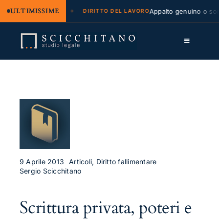
ULTIMISSIME
legale e regresso
Appalto genuino o sommi
DIRITTO DEL LAVORO
Salta
al
Toggle
contenuto
Navigation
Lo Studio
Cassazione
Servizi
Approfondimenti
Contatti
9 Aprile 2013
Articoli, Diritto fallimentare
Sergio Scicchitano
LK
Scrittura privata, poteri e
FB