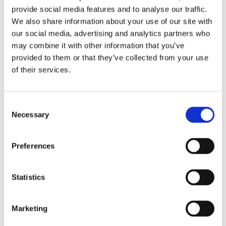
provide social media features and to analyse our traffic.
La sentenza n. 16835 del 29 maggio 2026 della
We also share information about your use of our site with
Corte di Cassazione offre l'occasione per tornare
su un tema di grande rilievo teorico e pratico
our social media, advertising and analytics partners who
nell'ambito delle obbligazioni solidali passive: il
may combine it with other information that you’ve
rapporto tra l'azione di [...]
provided to them or that they’ve collected from your use
of their services.
CONDIVIDI SUI SOCIAL
Consent
Necessary
Selection
Preferences
21 Luglio 2026
Diritto del Lavoro, Michela Colitta, Sentenze Cassazione
Roberto De Gaetano
Statistics
News.
Marketing