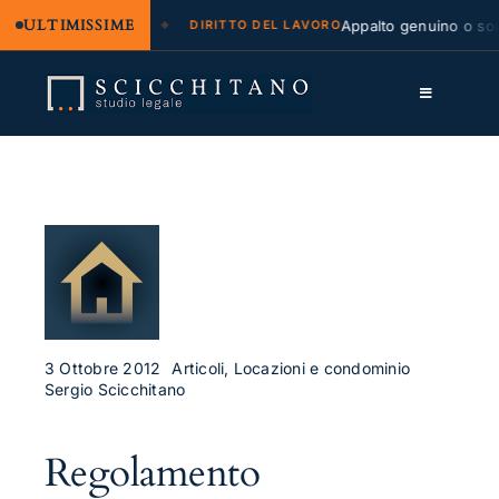
ULTIMISSIME
 legale e regresso
Appalto genuino o sommi
DIRITTO DEL LAVORO
Salta
al
Toggle
contenuto
Navigation
Lo Studio
Cassazione
Servizi
Approfondimenti
Contatti
3 Ottobre 2012
Articoli, Locazioni e condominio
Sergio Scicchitano
LK
Regolamento
FB