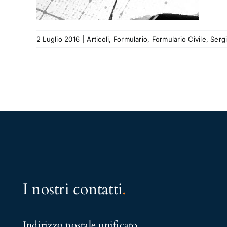
2 Luglio 2016
|
Articoli
,
Formulario
,
Formulario Civile
,
Serg
I nostri contatti
.
Indirizzo postale unificato
.