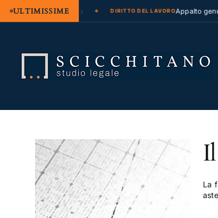
ULTIMISSIME
azione legale e regresso
Appalto genuin
DIRITTO DEL LAVORO
Salta
al
contenuto
I
zione
La 
aste
ivile