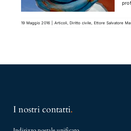
pro
atore
19 Maggio 2016
|
Articoli
,
Diritto civile
,
Ettore Salvatore Ma
I nostri contatti
.
Indirizzo postale unificato
.