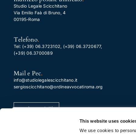
Studio Legale Scicchitano
Via Emilio Faà di Bruno, 4
00195-Roma
Telefono
.
Tel:
(+39) 06.3723102
,
(+39) 06.3720677
,
(+39) 06.3700089
Mail e Pec
.
info@studiolegalescicchitano.it
sergioscicchitano@ordineavvocatiroma.org
pagina contatti
Apprezziamo la tua privacy
This website uses cookie
Utilizziamo i cookie per migliorare la tua esperienza di
We use cookies to personal
navigazione, pubblicare annunci o contenuti