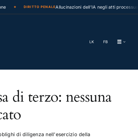
e
Allucinazioni dell’IA negli atti processual
DIRITTO PENALE
LK
FB
a di terzo: nessuna
cato
lighi di diligenza nell'esercizio della