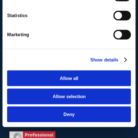
Indirizzo postale unificato
.
Studio Legale Scicchitano
Statistics
Via Emilio Faà di Bruno, 4
00195-Roma
Marketing
Telefono
.
Tel:
(+39) 06.3723102
,
(+39) 06.3720677
,
Show details
(+39) 06.3700089
Allow all
Mail e Pec
.
info@studiolegalescicchitano.it
sergioscicchitano@ordineavvocatiroma.org
Allow selection
Deny
pagina contatti