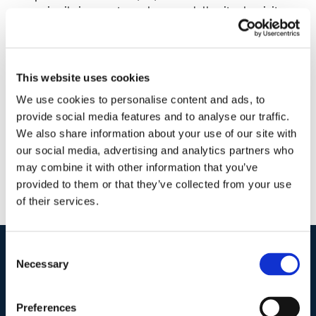
specie, il ricorrente, nel corso della rituale visita
di leva, aveva dichiarato di essere [...]
1 Febbraio 2015
|
Articoli
,
Diritto civile
|
0 Commenti
This website uses cookies
Continua a leggere
We use cookies to personalise content and ads, to
provide social media features and to analyse our traffic.
We also share information about your use of our site with
our social media, advertising and analytics partners who
may combine it with other information that you’ve
provided to them or that they’ve collected from your use
of their services.
Consent
Necessary
Selection
I nostri contatti
.
Preferences