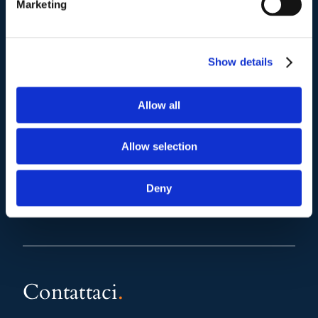
Marketing
Mail e Pec
.
info@studiolegalescicchitano.it
Show details
sergioscicchitano@ordineavvocatiroma.org
Allow all
pagina contatti
Allow selection
Deny
Contattaci
.