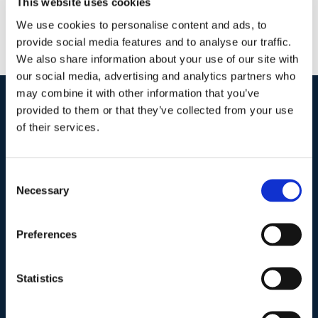
This website uses cookies
We use cookies to personalise content and ads, to
provide social media features and to analyse our traffic.
We also share information about your use of our site with
our social media, advertising and analytics partners who
may combine it with other information that you’ve
provided to them or that they’ve collected from your use
I nostri contatti
.
of their services.
Indirizzo postale unificato
.
Consent
Necessary
Selection
Studio Legale Scicchitano
Via Emilio Faà di Bruno, 4
00195-Roma
Preferences
Telefono
.
Statistics
Tel:
(+39) 06.3723102
,
(+39) 06.3720677
,
(+39) 06.3700089