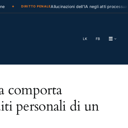
e
Allucinazioni dell’IA negli atti processuali
DIRITTO PENALE
LK
FB
a comporta
iti personali di un