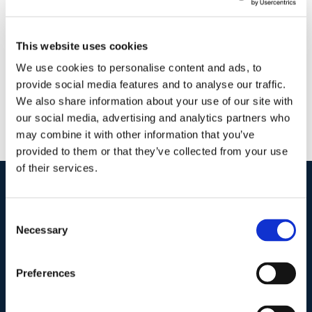
e
come?
Facebook
LinkedIn
WhatsApp
Email
This website uses cookies
We use cookies to personalise content and ads, to
provide social media features and to analyse our traffic.
We also share information about your use of our site with
our social media, advertising and analytics partners who
may combine it with other information that you’ve
provided to them or that they’ve collected from your use
of their services.
I nostri contatti
.
Consent
Necessary
Selection
Indirizzo postale unificato
.
Preferences
Studio Legale Scicchitano
Via Emilio Faà di Bruno, 4
00195-Roma