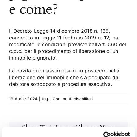
e come?
Il Decreto Legge 14 dicembre 2018 n. 135,
convertito in Legge 11 febbraio 2019 n. 12, ha
modificato le condizioni previste dall’art. 560 del
c.p.c. per il procedimento di liberazione di un
immobile pignorato.
La novità può riassumersi in un posticipo nella
liberazione dell’immobile che sia occupato dal
debitore sottoposto a procedura esecutiva.
su
19 Aprile 2024
|
faq
|
Commenti disabilitati
La
liberazione
dell’immobile
Share This Story, Choose Your
pignorato,
quando
Platform!