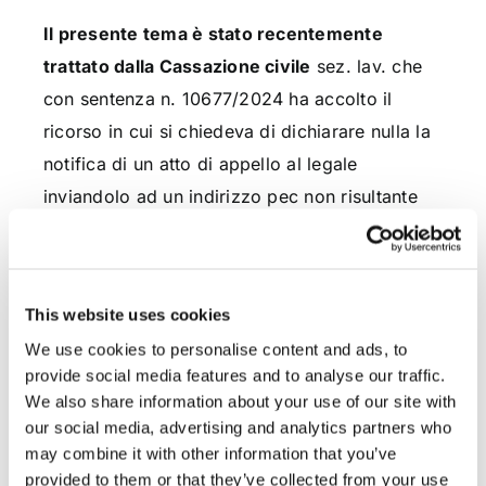
Il presente tema è stato recentemente
trattato dalla Cassazione civile
sez. lav. che
con sentenza n. 10677/2024 ha accolto il
ricorso in cui si chiedeva di dichiarare nulla la
notifica di un atto di appello al legale
inviandolo ad un indirizzo pec non risultante
dal Reginde.
Le motivazioni poste alla base di tale esito
sono quelle che:
This website uses cookies
We use cookies to personalise content and ads, to
provide social media features and to analyse our traffic.
“
l’omesso esercizio di questo
We also share information about your use of our site with
poter dovere ha determinato la
our social media, advertising and analytics partners who
nullità dell’intero giudizio
may combine it with other information that you’ve
d’appello per violazione del
provided to them or that they’ve collected from your use