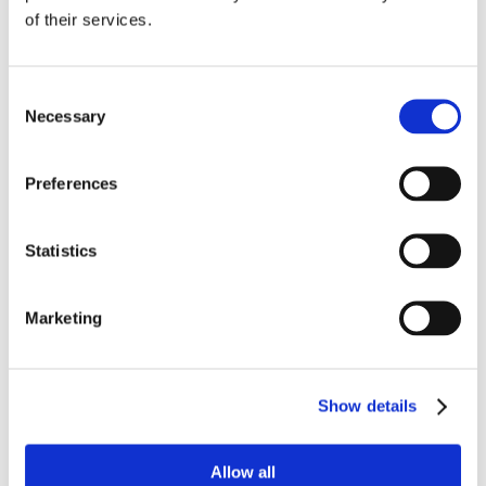
contraddittorio e, di
of their services.
conseguenza, anche della
sentenza con cui è stato
definito ed impone la
Consent
cassazione con rinvio di
Necessary
Selection
quest’ultima ex articolo 383
c.p.c. affinché la controversia
sia decisa nel merito
.”
Preferences
Pertanto, il rispetto delle norme in materia di
Statistics
notifiche via PEC è fondamentale per garantire
la correttezza e l’efficacia del processo civile,
Marketing
e per tutelare il diritto delle parti a una giustizia
equa e tempestiva.
Show details
Allow all