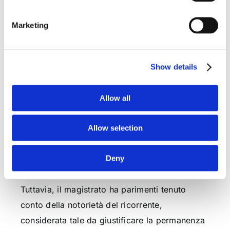
memoria del fatto storico, con quello del
titolare dei dati personali a non subire una
Marketing
indebita compressione della propria immagine
sociale, va assicurata la permanenza
Show details
dell’articolo di stampa relativo a fatti risalenti
nel tempo oggetto di cronaca giudiziaria
Allow all
nell’archivio informatico del quotidiano
.
Dunque, il giudice di merito ha bilanciato la
Allow selection
tutela dell’oblio invocata dal manager e il
Deny
diritto della collettività all’informazione,
ritenendo perciò il secondo più importante.
Tuttavia, il magistrato ha parimenti tenuto
conto della notorietà del ricorrente,
considerata tale da giustificare la permanenza