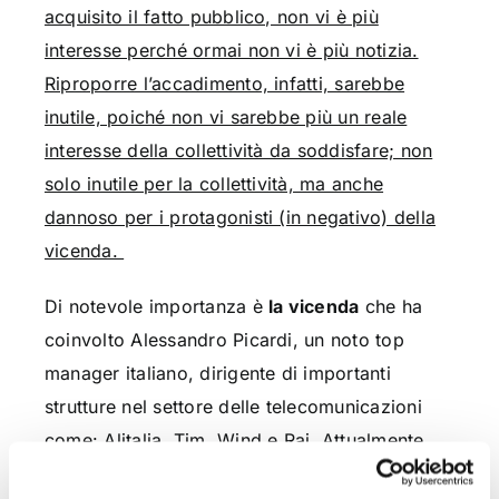
acquisito il fatto pubblico, non vi è più
interesse perché ormai non vi è più notizia.
Riproporre l’accadimento, infatti, sarebbe
inutile, poiché non vi sarebbe più un reale
interesse della collettività da soddisfare; non
solo inutile per la collettività, ma anche
dannoso per i protagonisti (in negativo) della
vicenda.
Di notevole importanza è
la vicenda
che ha
coinvolto Alessandro Picardi, un noto top
manager italiano, dirigente di importanti
strutture nel settore delle telecomunicazioni
come: Alitalia, Tim, Wind e Rai. Attualmente
ricopre il ruolo di Presidente di Nexting ed è