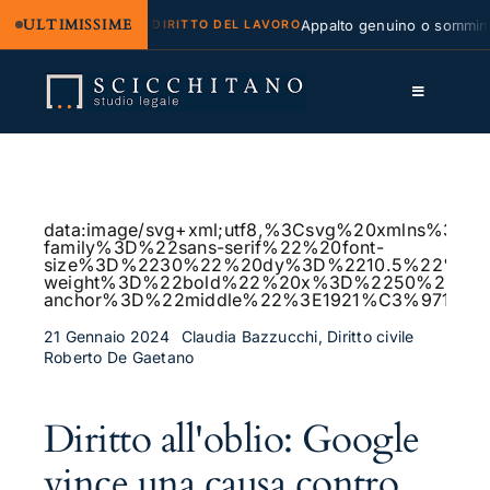
ULTIMISSIME
e regresso
Appalto genuino o somministraz
DIRITTO DEL LAVORO
Salta
al
Toggle
contenuto
Navigation
Lo Studio
Cassazione
data:image/svg+xml;utf8,%3Csvg%20xmlns%
family%3D%22sans-serif%22%20font-
Servizi
size%3D%2230%22%20dy%3D%2210.5%22%20fo
weight%3D%22bold%22%20x%3D%2250%25%2
anchor%3D%22middle%22%3E1921%C3%97115
Approfondimenti
21 Gennaio 2024
Claudia Bazzucchi, Diritto civile
Roberto De Gaetano
Contatti
LK
Diritto all'oblio: Google
FB
vince una causa contro