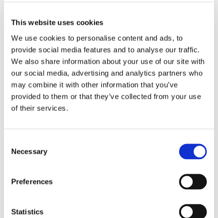
membro del Consiglio di Amministrazione di
Acea dal 18 aprile 2023.
This website uses cookies
We use cookies to personalise content and ads, to
La questione giuridica di rilevante importanza
provide social media features and to analyse our traffic.
è che Picardi, appellandosi al diritto all’oblio,
We also share information about your use of our site with
aveva chiesto a Google di
deindicizzare
our social media, advertising and analytics partners who
may combine it with other information that you’ve
alcuni articoli
– da lui ritenuti diffamatori – che
provided to them or that they’ve collected from your use
erano stati pubblicati da una testata
of their services.
giornalistica.
Ne è nato un contenzioso sul
quale la Cassazione si è pronunciata con la
Consent
sentenza n. 36021/2023
, ed ha concordato
Necessary
Selection
con il giudice di primo grado, il quale ha
compiuto un bilanciamento cruciale.
Preferences
Ovverosia, per bilanciare il diritto della
Statistics
collettività ad essere informata e a conservare