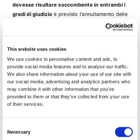
dovesse risultare soccombente in entrambi i
gradi di giudizio
è previsto l’annullamento delle
cartelle esattoriali fino ad un massimo di
100.000 euro, versando il 5% del valore della
controversia.
This website uses cookies
Dott. Emilio Brogna
We use cookies to personalise content and ads, to
provide social media features and to analyse our traffic.
We also share information about your use of our site with
our social media, advertising and analytics partners who
may combine it with other information that you’ve
CONDIVIDI SUI SOCIAL
provided to them or that they’ve collected from your use
of their services.
Consent
Necessary
Selection