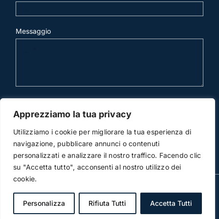
Messaggio
invia mail
Apprezziamo la tua privacy
Utilizziamo i cookie per migliorare la tua esperienza di
navigazione, pubblicare annunci o contenuti
personalizzati e analizzare il nostro traffico. Facendo clic
su "Accetta tutto", acconsenti al nostro utilizzo dei
cookie.
© Copyright 2012 -2022 | Studio Legale Scicchitano |
All Rights Reserved | Powered by
3DWorks
Personalizza
Rifiuta Tutti
Accetta Tutti