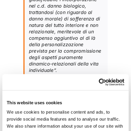
nel c.d. danno biologico,
trattandosi (con riguardo al
danno morale) di sofferenza di
natura del tutto interiore e non
relazionale, meritevole di un
compenso aggiuntivo al di là
della personalizzazione
prevista per la compromissione
degli aspetti puramente
dinamico-relazionali della vita
individuale
”.
In conclusione
, nel giudizio de
quo
la
Suprema Corte chiarisce in maniera definitiva
This website uses cookies
la piena autonomia del danno morale in
We use cookies to personalise content and ads, to
relazione ad ogni altra voce del c.d. danno
provide social media features and to analyse our traffic.
We also share information about your use of our site with
non patrimoniale, poiché non risulta possibile