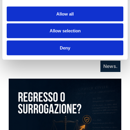
Allow all
Recent posts
.
Allow selection
24 Luglio 2026
Diritto civile, Michela Colitta, Sentenze Cassazione
Deny
Roberto De Gaetano
News.