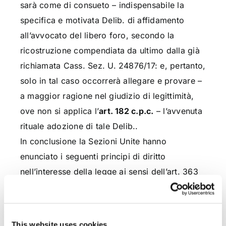
sarà come di consueto – indispensabile la
specifica e motivata Delib. di affidamento
all’avvocato del libero foro, secondo la
ricostruzione compendiata da ultimo dalla già
richiamata Cass. Sez. U. 24876/17: e, pertanto,
solo in tal caso occorrerà allegare e provare –
a maggior ragione nel giudizio di legittimità,
ove non si applica l’
art. 182 c.p.c.
– l’avvenuta
rituale adozione di tale Delib..
In conclusione la Sezioni Unite hanno
enunciato i seguenti principi di diritto
nell’interesse della legge ai sensi dell’art. 363
c.p.c., comma 3: “
impregiudicata la generale
facoltà di avvalersi anche di propri dipendenti
delegati davanti al tribunale ed al giudice di
This website uses cookies