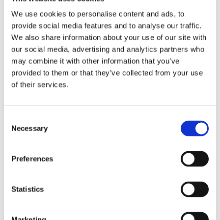
pace, per la rappresentanza e la difesa in
We use cookies to personalise content and ads, to
giudizio l’Agenzia delle Entrate Riscossione si
provide social media features and to analyse our traffic.
avvale:
We also share information about your use of our site with
our social media, advertising and analytics partners who
dell’Avvocatura dello Stato nei casi
may combine it with other information that you’ve
provided to them or that they’ve collected from your use
previsti come ad essa riservati dalla
of their services.
convenzione con questa intervenuta
(fatte salve le ipotesi di conflitto e, ai
sensi del 30 ottobre 1933, n. 1933, art.
Consent
Necessary
Selection
43, comma 4, di apposita motivata Delib.
da adottare in casi speciali e da
Preferences
sottoporre all’organo di vigilanza),
oppure ove vengano in rilievo questioni
Statistics
di massima o aventi notevoli riflessi
economici, ovvero, in alternativa e senza
Marketing