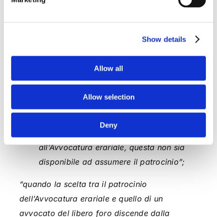
bisogno di formalità, nè della Delib.
prevista dal richiamato art. 43, comma 4
R.D. cit.,
Show details
di avvocati del libero foro – nel rispetto
del D.Lgs. 18 aprile 2016, n. 50, artt. 4 e
Allow all
17 e dei criteri di cui agli atti di carattere
generale adottati ai sensi del medesimo
Allow selection
D.L. 193 del 2016, art. 1, comma 5 – in
tutti gli altri casi ed in quelli in cui, pure
Deny
riservati convenzionalmente
all’Avvocatura erariale, questa non sia
disponibile ad assumere il patrocinio”;
“quando la scelta tra il patrocinio
dell’Avvocatura erariale e quello di un
avvocato del libero foro discende dalla