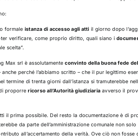
no:
to formale
istanza di accesso agli atti
il giorno dopo l’agg
er verificare, come proprio diritto, quali siano i
documen
e scelta”.
ding Max srl è assolutamente
convinto della buona fede d
nche perché l’abbiamo scritto – che il pur legittimo eserc
 termine di trenta giorni dall’istanza si tramuterebbe nel
a di proporre
ricorso all’Autorità giudiziaria
avverso il pro
tti il prima possibile. Del resto la documentazione è di pr
erebbe da parte dell’amministrazione comunale non solo 
ntributo all’accertamento della verità. Ove ciò non fosse q