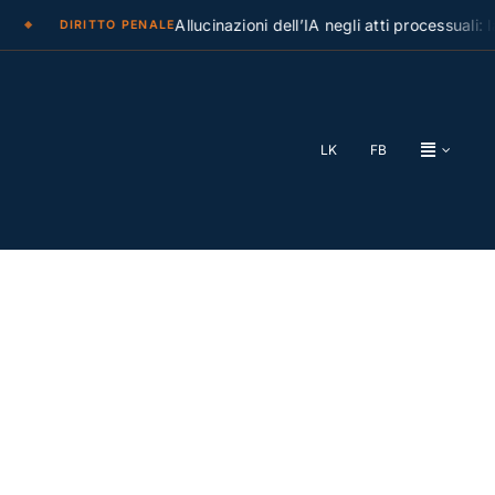
Allucinazioni dell’IA negli atti processuali: la Cas
DIRITTO PENALE
LK
FB