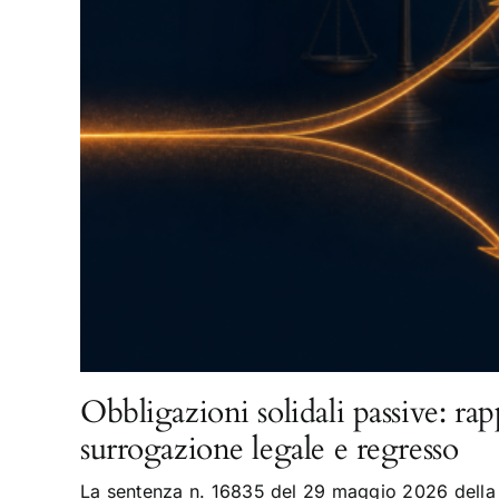
Obbligazioni solidali passive: rap
surrogazione legale e regresso
La sentenza n. 16835 del 29 maggio 2026 della 