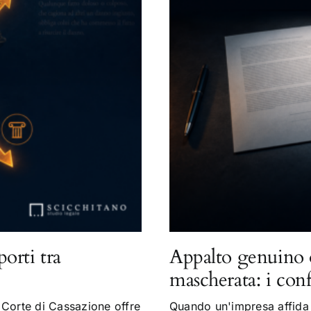
porti tra
Appalto genuino 
mascherata: i con
Corte di Cassazione offre
Quando un'impresa affida a