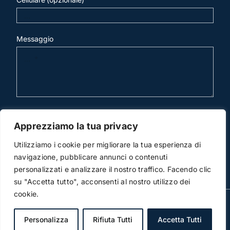
Messaggio
invia mail
Apprezziamo la tua privacy
Utilizziamo i cookie per migliorare la tua esperienza di
navigazione, pubblicare annunci o contenuti
personalizzati e analizzare il nostro traffico. Facendo clic
su "Accetta tutto", acconsenti al nostro utilizzo dei
cookie.
© Copyright 2012 -2019 | Studio Legale Scicchitano | All
Rights Reserved | Powered by
3DWorks
Personalizza
Rifiuta Tutti
Accetta Tutti