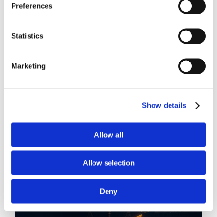
Preferences
Statistics
Recent posts
.
Marketing
24 Luglio 2026
Diritto civile, Michela Colitta, Sentenze Cassazione
Roberto De Gaetano
Show details
News.
Allow all
Allow selection
Deny