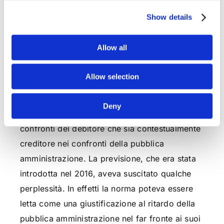
Non tuteli, né mantenga l’immobile in
buona conservazione, per colpa o dolo;
Show details
Violi altri obblighi imposti dalla legge a
suo carico;
Allow all
Non lo occupi effettivamente come
abitazione per il nucleo familiare.
Allow selection
Altra novità di rilievo consiste nell’eliminazione
Deny
della procedura di favore prevista nei
confronti del debitore che sia contestualmente
creditore nei confronti della pubblica
amministrazione. La previsione, che era stata
introdotta nel 2016, aveva suscitato qualche
perplessità. In effetti la norma poteva essere
letta come una giustificazione al ritardo della
pubblica amministrazione nel far fronte ai suoi