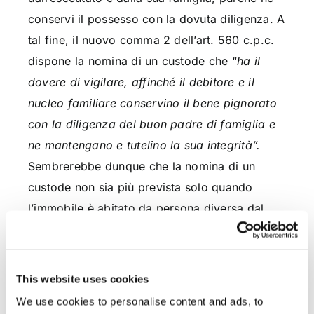
conservi il possesso con la dovuta diligenza. A
tal fine, il nuovo comma 2 dell’art. 560 c.p.c.
dispone la nomina di un custode che “
ha il
dovere di vigilare, affinché il debitore e il
nucleo familiare conservino il bene pignorato
con la diligenza del buon padre di famiglia e
ne mantengano e tutelino la sua integrità”.
Sembrerebbe dunque che la nomina di un
custode non sia più prevista solo quando
l’immobile è abitato da persona diversa dal
debitore, ma anche quando vi coincida
(mentre nella previgente disciplina il debitore
che abitasse l’immobile sarebbe stato
This website uses cookies
automaticamente costituito custode dello
We use cookies to personalise content and ads, to
stesso, come previsto dall’art 559 c.p.c.).