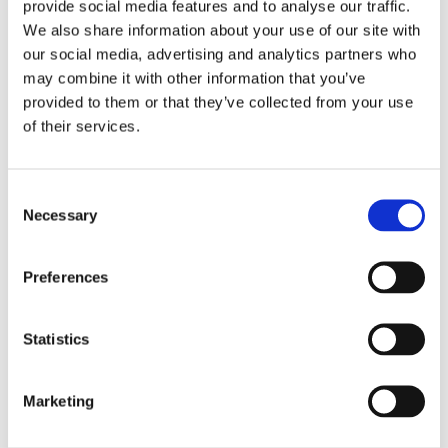
provide social media features and to analyse our traffic.
We also share information about your use of our site with
Ai sensi del novellato comma 8 dell’art. 560
our social media, advertising and analytics partners who
may combine it with other information that you’ve
c.p.c. “
fermo quanto previsto dal sesto
provided to them or that they’ve collected from your use
comma, quando l’immobile pignorato è
of their services.
abitato dal debitore e dai suoi familiari il
giudice non può mai disporre il rilascio
Consent
dell’immobile pignorato prima della pronuncia
Necessary
Selection
di trasferimento ai sensi dell’articolo 586
”.
Preferences
Il giudice, ai sensi del comma 6 del novellato
art. 560 c.p.c. ordinerà la
liberazione in soli
quattro casi,
ovvero quando il debitore
Statistics
sottoposto ad esecuzione:
Marketing
Ostacoli le visite dei potenziali acquirenti;