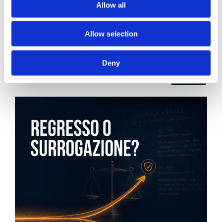
Recent posts
.
Allow all
24 Luglio 2026
Allow selection
Diritto civile, Michela Colitta, Sentenze Cassazione
Roberto De Gaetano
Deny
News.