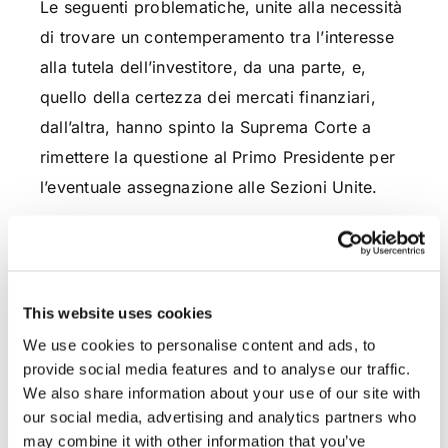
Le seguenti problematiche, unite alla necessità
di trovare un contemperamento tra l’interesse
alla tutela dell’investitore, da una parte, e,
quello della certezza dei mercati finanziari,
dall’altra, hanno spinto la Suprema Corte a
rimettere la questione al Primo Presidente per
l’eventuale assegnazione alle Sezioni Unite.
Nel caso di specie si parlava
dell’impugnazione di una sentenza della Corte
d’Appello di Brescia la quale si limitava a
This website uses cookies
dichiarare la parziale compensazione tra
We use cookies to personalise content and ads, to
quanto dovuto dall’istituto di credito al cliente
provide social media features and to analyse our traffic.
e quanto quest’ultimo era tenuto a
We also share information about your use of our site with
corrispondere all’intermediario, revocando la
our social media, advertising and analytics partners who
may combine it with other information that you’ve
condanna dell’attore al pagamento del residuo.