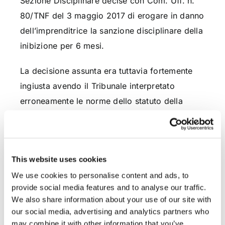
Sezione Disciplinare decise con Com. Uff. n.
80/TNF del 3 maggio 2017 di erogare in danno
dell’imprenditrice la sanzione disciplinare della
inibizione per 6 mesi.
La decisione assunta era tuttavia fortemente
ingiusta avendo il Tribunale interpretato
erroneamente le norme dello statuto della
società sportiva e fondato il suo erroneo
convincimento sulla considerazione che nello
statuto sociale era presente una norma (l’art.
This website uses cookies
15) che prevedeva, genericamente, che in caso
We use cookies to personalise content and ads, to
di nomina di un Consiglio di Amministrazione
provide social media features and to analyse our traffic.
la rappresentanza sarebbe spettata a ciascuno
We also share information about your use of our site with
dei componenti disgiuntamente.
our social media, advertising and analytics partners who
may combine it with other information that you’ve