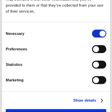
Il Tribunale Federale Nazionale non aveva,
provided to them or that they’ve collected from your use
invece, considerato la presenza nello statuto
of their services.
sociale di un’altra norma, segnatamente l’art.
18, che disciplinava in modo specifico
Consent
l’attribuzione del potere di rappresentanza
Necessary
Selection
della società nei rapporti con i terzi ed
eventualmente in giudizio, attribuendo tale
Preferences
potere al Presidente del Consiglio di
Amministrazione e, ai componenti del C.D.A.,
Statistics
solo ed esclusivamente “
nei limiti dei poteri
loro conferiti nell’atto di nomina
”.
Marketing
A fronte di una sentenza fortemente ingiusta e
pregiudizievole è stato immediato il reclamo
Show details
che l’imprenditrice ha proposto – sempre a