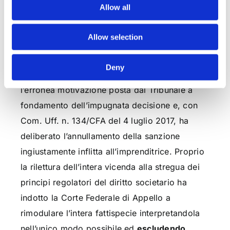
ministero del Prof. Avv. Sergio Nicola Aldo
Allow all
Scicchitano – avverso la sentenza e dinanzi
alla Corte Federale di Appello.
Allow selection
All’esito del procedimento di appello la Corte
Deny
Federale di Appello ha evidenziato proprio
l’erronea motivazione posta dal Tribunale a
fondamento dell’impugnata decisione e, con
Com. Uff. n. 134/CFA del 4 luglio 2017, ha
deliberato l’annullamento della sanzione
ingiustamente inflitta all’imprenditrice. Proprio
la rilettura dell’intera vicenda alla stregua dei
principi regolatori del diritto societario ha
indotto la Corte Federale di Appello a
rimodulare l’intera fattispecie interpretandola
nell’unico modo possibile ed
escludendo,