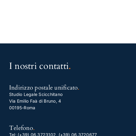
I nostri contatti
.
Indirizzo postale unificato
.
Studio Legale Scicchitano
Via Emilio Faà di Bruno, 4
00195-Roma
Telefono
.
Tel:
(+39) 06.3723102
,
(+39) 06.3720677
,