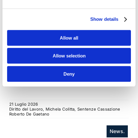
regresso
La sentenza n. 16835 del 29 maggio 2026 della
Show details
Corte di Cassazione offre l'occasione per tornare
su un tema di grande rilievo teorico e pratico
nell'ambito delle obbligazioni solidali passive: il
Allow all
rapporto tra l'azione di [...]
Allow selection
CONDIVIDI SUI SOCIAL
Deny
21 Luglio 2026
Diritto del Lavoro, Michela Colitta, Sentenze Cassazione
Roberto De Gaetano
News.