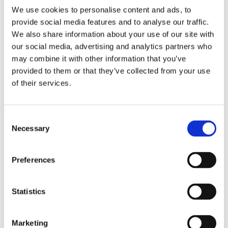
rapporti tra surrogazione legale e
We use cookies to personalise content and ads, to
regresso
provide social media features and to analyse our traffic.
We also share information about your use of our site with
La sentenza n. 16835 del 29 maggio 2026 della
our social media, advertising and analytics partners who
Corte di Cassazione offre l'occasione per tornare
su un tema di grande rilievo teorico e pratico
may combine it with other information that you’ve
nell'ambito delle obbligazioni solidali passive: il
provided to them or that they’ve collected from your use
rapporto tra l'azione di [...]
of their services.
CONDIVIDI SUI SOCIAL
Consent
Necessary
Selection
Preferences
21 Luglio 2026
Diritto del Lavoro, Michela Colitta, Sentenze Cassazione
Statistics
Roberto De Gaetano
Marketing
News.