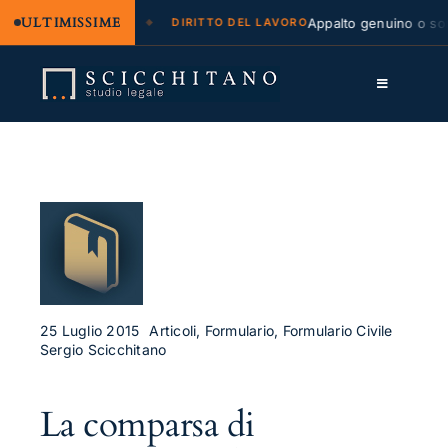
ULTIMISSIME
 legale e regresso
Appalto genuino o sommi
DIRITTO DEL LAVORO
Salta
al
Toggle
contenuto
Navigation
Lo Studio
Cassazione
Servizi
Approfondimenti
Contatti
25 Luglio 2015
Articoli, Formulario, Formulario Civile
Sergio Scicchitano
LK
La comparsa di
FB