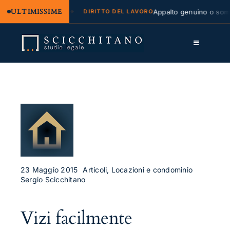
ULTIMISSIME
egale e regresso
Appalto genuino o sommini
DIRITTO DEL LAVORO
Salta
al
Toggle
contenuto
Navigation
Lo Studio
Cassazione
Servizi
Approfondimenti
Contatti
23 Maggio 2015
Articoli, Locazioni e condominio
Sergio Scicchitano
LK
Vizi facilmente
FB