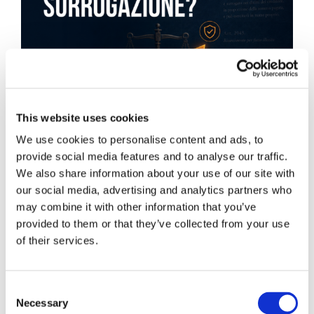
This website uses cookies
We use cookies to personalise content and ads, to
provide social media features and to analyse our traffic.
We also share information about your use of our site with
our social media, advertising and analytics partners who
may combine it with other information that you’ve
Obbligazioni solidali passive:
provided to them or that they’ve collected from your use
of their services.
rapporti tra surrogazione legale e
regresso
Consent
La sentenza n. 16835 del 29 maggio 2026 della
Necessary
Selection