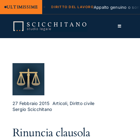
ULTIMISSIME
egale e regresso
Appalto genuino o sommin
DIRITTO DEL LAVORO
Salta
al
Toggle
contenuto
Navigation
Lo Studio
Cassazione
Servizi
Approfondimenti
Contatti
27 Febbraio 2015
Articoli, Diritto civile
Sergio Scicchitano
LK
Rinuncia clausola
FB