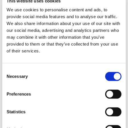
This website uses cookies
rapporti tra surrogazione legale e
We use cookies to personalise content and ads, to
regresso
provide social media features and to analyse our traffic.
We also share information about your use of our site with
La sentenza n. 16835 del 29 maggio 2026 della
our social media, advertising and analytics partners who
Corte di Cassazione offre l'occasione per tornare
may combine it with other information that you’ve
su un tema di grande rilievo teorico e pratico
provided to them or that they’ve collected from your use
nell'ambito delle obbligazioni solidali passive: il
of their services.
rapporto tra l'azione di [...]
CONDIVIDI SUI SOCIAL
Consent
Necessary
Selection
Preferences
21 Luglio 2026
Statistics
Diritto del Lavoro, Michela Colitta, Sentenze Cassazione
Roberto De Gaetano