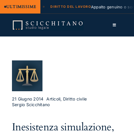
ULTIMISSIME
legale e regresso
Appalto genuino o sommi
DIRITTO DEL LAVORO
Salta
al
Toggle
contenuto
Navigation
Lo Studio
Cassazione
Servizi
Approfondimenti
Contatti
21 Giugno 2014
Articoli, Diritto civile
Sergio Scicchitano
LK
Inesistenza simulazione,
FB