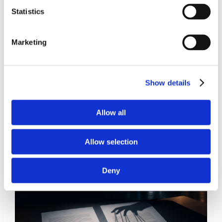
Statistics
Marketing
21 Luglio 2026
Diritto del Lavoro, Michela Colitta, Sentenze Cassazione
Roberto De Gaetano
Show details
News.
Allow all
Allow selection
Deny