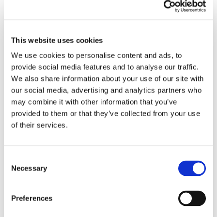
This website uses cookies
We use cookies to personalise content and ads, to
provide social media features and to analyse our traffic.
Obbligazioni solidali passive:
We also share information about your use of our site with
rapporti tra surrogazione legale e
our social media, advertising and analytics partners who
may combine it with other information that you’ve
regresso
provided to them or that they’ve collected from your use
of their services.
La sentenza n. 16835 del 29 maggio 2026 della
Corte di Cassazione offre l'occasione per tornare
su un tema di grande rilievo teorico e pratico
nell'ambito delle obbligazioni solidali passive: il
Consent
Necessary
rapporto tra l'azione di [...]
Selection
CONDIVIDI SUI SOCIAL
Preferences