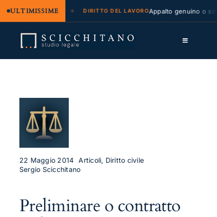
ULTIMISSIME
 legale e regresso
Appalto genuino o sommi
DIRITTO DEL LAVORO
Salta
al
Toggle
contenuto
Navigation
Lo Studio
Cassazione
Servizi
Approfondimenti
Contatti
22 Maggio 2014
Articoli, Diritto civile
Sergio Scicchitano
LK
Preliminare o contratto
FB