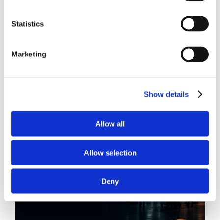
Statistics
Marketing
21 Luglio 2026
Diritto del Lavoro, Michela Colitta, Sentenze Cassazione
Roberto De Gaetano
Show details
News.
Allow all
Allow selection
Deny