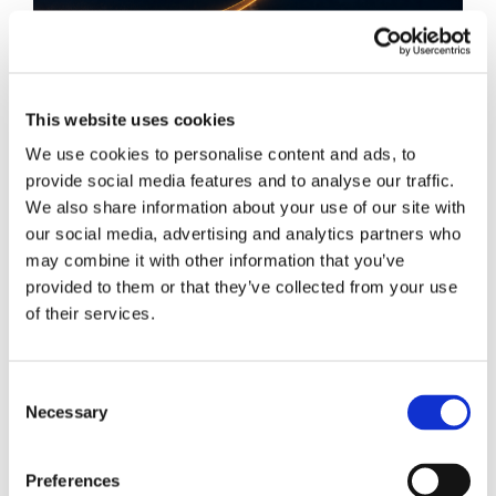
This website uses cookies
We use cookies to personalise content and ads, to
provide social media features and to analyse our traffic.
We also share information about your use of our site with
Obbligazioni solidali passive:
our social media, advertising and analytics partners who
rapporti tra surrogazione legale e
may combine it with other information that you’ve
provided to them or that they’ve collected from your use
regresso
of their services.
La sentenza n. 16835 del 29 maggio 2026 della
Corte di Cassazione offre l'occasione per tornare
Consent
su un tema di grande rilievo teorico e pratico
Necessary
Selection
nell'ambito delle obbligazioni solidali passive: il
rapporto tra l'azione di [...]
Preferences
CONDIVIDI SUI SOCIAL