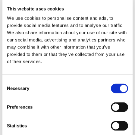
This website uses cookies
Obbligazioni solidali passive:
We use cookies to personalise content and ads, to
rapporti tra surrogazione legale e
provide social media features and to analyse our traffic.
regresso
We also share information about your use of our site with
our social media, advertising and analytics partners who
La sentenza n. 16835 del 29 maggio 2026 della
may combine it with other information that you’ve
Corte di Cassazione offre l'occasione per tornare
provided to them or that they’ve collected from your use
su un tema di grande rilievo teorico e pratico
of their services.
nell'ambito delle obbligazioni solidali passive: il
rapporto tra l'azione di [...]
Consent
CONDIVIDI SUI SOCIAL
Necessary
Selection
Preferences
Statistics
21 Luglio 2026