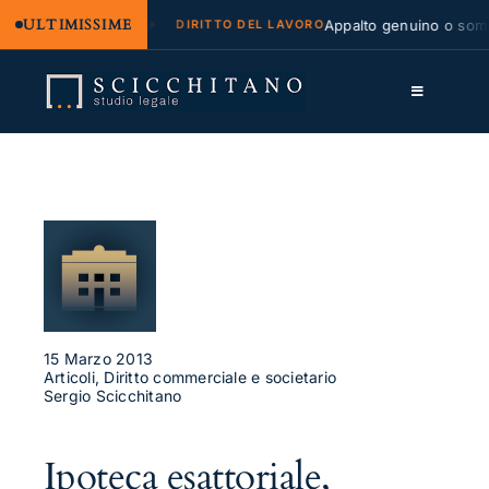
ULTIMISSIME
legale e regresso
Appalto genuino o sommin
DIRITTO DEL LAVORO
Salta
al
Toggle
contenuto
Navigation
Lo Studio
Cassazione
Servizi
Approfondimenti
15 Marzo 2013
Contatti
Articoli, Diritto commerciale e societario
Sergio Scicchitano
LK
FB
Ipoteca esattoriale,