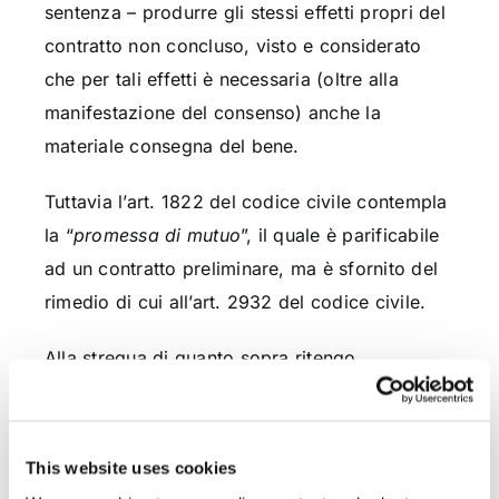
sentenza – produrre gli stessi effetti propri del
contratto non concluso, visto e considerato
che per tali effetti è necessaria (oltre alla
manifestazione del consenso) anche la
materiale consegna del bene.
Tuttavia l’art. 1822 del codice civile contempla
la “
promessa di mutuo
”, il quale è parificabile
ad un contratto preliminare, ma è sfornito del
rimedio di cui all’art. 2932 del codice civile.
Alla stregua di quanto sopra ritengo
inapplicabile, nel caso di specie, il rimedio di
cui all’art. 2932 del codice civile e Le consiglio
di intraprendere nei confronti della finanziaria
This website uses cookies
un’azione tesa, piuttosto, ad ottenere la