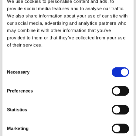
We use cookies to personalise content and ads, to
condanna della stessa all’adempimento delle
provide social media features and to analyse our traffic.
We also share information about your use of our site with
obbligazioni assunte.
our social media, advertising and analytics partners who
may combine it with other information that you’ve
Nella speranza di avere esaurientemente
provided to them or that they’ve collected from your use
risposto al quesito proposto, invio cordiali
of their services.
saluti.
Sergio Scicchitano
Consent
Necessary
Selection
Preferences
Statistics
CONDIVIDI SUI SOCIAL
Marketing