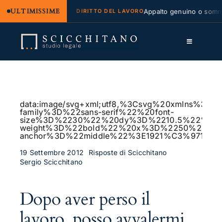
ULTIMISSIME
ale e regresso
Appalto genuino o somminist
DIRITTO DEL LAVORO
Salta
al
Toggle
contenuto
Navigation
Lo Studio
Cassazione
data:image/svg+xml;utf8,%3Csvg%20xmlns%
family%3D%22sans-serif%22%20font-
Servizi
size%3D%2230%22%20dy%3D%2210.5%22%20fo
weight%3D%22bold%22%20x%3D%2250%25%2
anchor%3D%22middle%22%3E1921%C3%97115
Approfondimenti
19 Settembre 2012
Risposte di Scicchitano
Sergio Scicchitano
Contatti
LK
Dopo aver perso il
FB
lavoro, posso avvalermi