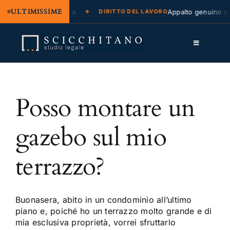
ULTIMISSIME
zione legale e regresso
Appalto genuino o 
DIRITTO DEL LAVORO
Salta
al
Toggle
contenuto
Navigation
Lo Studio
Posso montare un
Cassazione
Servizi
gazebo sul mio
Approfondimenti
terrazzo?
Contatti
LK
Buonasera, abito in un condominio all’ultimo
piano e, poiché ho un terrazzo molto grande e di
FB
mia esclusiva proprietà, vorrei sfruttarlo