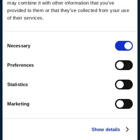
Indirizzo postale unificato
.
may combine it with other information that you’ve
Studio Legale Scicchitano
provided to them or that they’ve collected from your use
Via Emilio Faà di Bruno, 4
of their services.
00195-Roma
Consent
Telefono
.
Necessary
Selection
Tel:
(+39) 06.3723102
,
(+39) 06.3720677
,
(+39) 06.3700089
Preferences
Mail e Pec
.
Statistics
info@studiolegalescicchitano.it
sergioscicchitano@ordineavvocatiroma.org
Marketing
pagina contatti
Show details