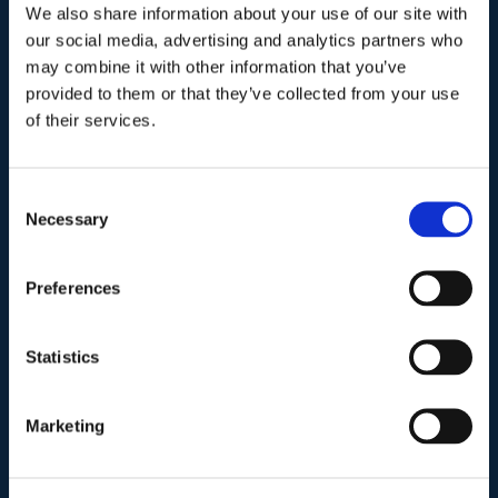
We also share information about your use of our site with
I nostri contatti
.
our social media, advertising and analytics partners who
may combine it with other information that you’ve
provided to them or that they’ve collected from your use
Indirizzo postale unificato
.
of their services.
Studio Legale Scicchitano
Via Emilio Faà di Bruno, 4
00195-Roma
Consent
Necessary
Selection
Telefono
.
Preferences
Tel:
(+39) 06.3723102
,
(+39) 06.3720677
,
(+39) 06.3700089
Statistics
Mail e Pec
.
info@studiolegalescicchitano.it
Marketing
sergioscicchitano@ordineavvocatiroma.org