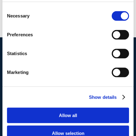
Consent
Necessary
Selection
Preferences
Statistics
I nostri contatti
.
Marketing
Indirizzo postale unificato
.
Studio Legale Scicchitano
Via Emilio Faà di Bruno, 4
Show details
00195-Roma
Allow all
Telefono
.
Tel:
(+39) 06.3723102
,
(+39) 06.3720677
,
Allow selection
(+39) 06.3700089