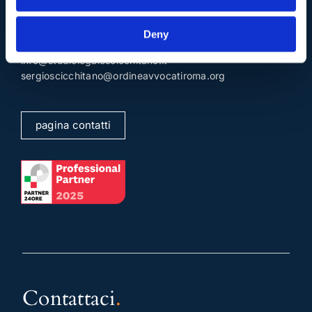
Deny
Mail e Pec
.
info@studiolegalescicchitano.it
sergioscicchitano@ordineavvocatiroma.org
pagina contatti
Contattaci
.