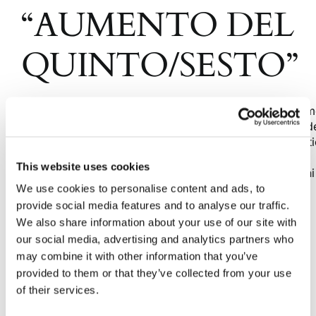
“AUMENTO DEL
QUINTO/SESTO”
L’art. 107 della Legge Fallimentare ha ad oggetto le m
di vendita nel corso di un’asta fallimentare da parte d
curatore addetto alla procedura fallimentare. Tale art
consente al curatore di prevedere, nel programma di
This website uses cookies
liquidazione da lui predisposto, che le vendite di beni
immobili e mobili registrati vengano [...]
We use cookies to personalise content and ads, to
provide social media features and to analyse our traffic.
We also share information about your use of our site with
26 Novembre 2020
|
Articoli
,
chiara verdone
,
Diritto civile
,
our social media, advertising and analytics partners who
Focus
|
0 Commenti
may combine it with other information that you’ve
Continua a leggere
provided to them or that they’ve collected from your use
of their services.