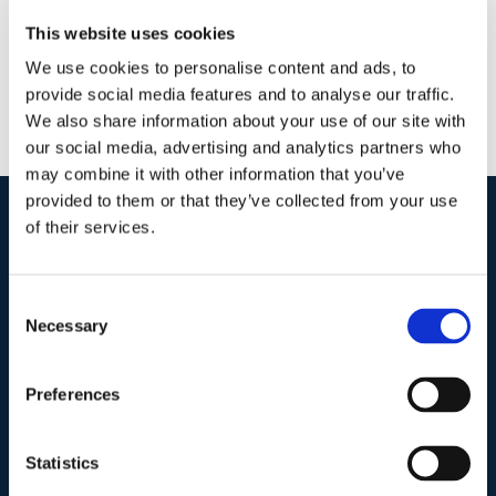
This website uses cookies
We use cookies to personalise content and ads, to
provide social media features and to analyse our traffic.
We also share information about your use of our site with
our social media, advertising and analytics partners who
may combine it with other information that you’ve
provided to them or that they’ve collected from your use
of their services.
I nostri contatti
.
Consent
Necessary
Selection
Indirizzo postale unificato
.
Studio Legale Scicchitano
Via Emilio Faà di Bruno, 4
Preferences
00195-Roma
Statistics
Telefono
.