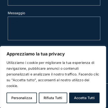
Messaggio
invia mail
Apprezziamo la tua privacy
Utilizziamo i cookie per migliorare la tua esperienza di
navigazione, pubblicare annunci o contenuti
personalizzati e analizzare il nostro traffico. Facendo clic
su "Accetta tutto", acconsenti al nostro utilizzo dei
cookie.
© Copyright 2012 -2026 | Studio Legale Scicchitano |
All Rights Reserved | Powered by
3DWorks
Personalizza
Rifiuta Tutti
Accetta Tutti