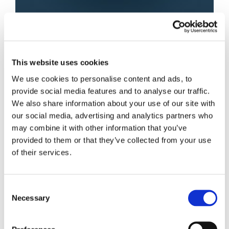
Beni comuni
This website uses cookies
condominio: quali
We use cookies to personalise content and ads, to
provide social media features and to analyse our traffic.
sono i limiti di
We also share information about your use of our site with
our social media, advertising and analytics partners who
sfruttamento
may combine it with other information that you’ve
provided to them or that they’ve collected from your use
of their services.
La Corte di Cassazione si è di recente occupata –
con sentenza n. 19915 del 22 settembre 2014 –
Consent
della questione di interventi modificativi sulle
Necessary
Selection
parti comuni del condominio, soffermandosi in
particolare sui loro presupposti di ammissibilità,
nonché puntualizzando se sia necessario