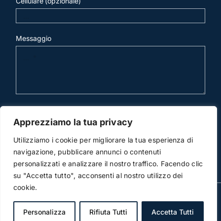
Cellulare (opzionale)
Messaggio
invia mail
Apprezziamo la tua privacy
Utilizziamo i cookie per migliorare la tua esperienza di
navigazione, pubblicare annunci o contenuti
personalizzati e analizzare il nostro traffico. Facendo clic
su "Accetta tutto", acconsenti al nostro utilizzo dei
cookie.
© Copyright 2012 -2013 | Studio Legale Scicchitano | All
Rights Reserved | Powered by
3DWorks
Personalizza
Rifiuta Tutti
Accetta Tutti