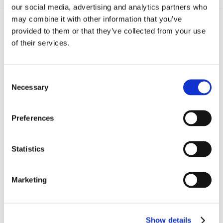
our social media, advertising and analytics partners who
may combine it with other information that you’ve
provided to them or that they’ve collected from your use
of their services.
Recent posts
.
Consent
24 Luglio 2026
Diritto civile, Michela Colitta, Sentenze Cassazione
Necessary
Selection
Roberto De Gaetano
Preferences
News.
Statistics
Marketing
Show details