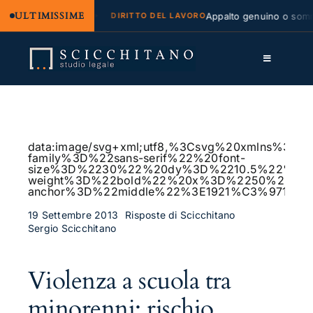
ULTIMISSIME
gale e regresso
Appalto genuino o sommini
DIRITTO DEL LAVORO
Salta
al
Toggle
contenuto
Navigation
Lo Studio
Cassazione
data:image/svg+xml;utf8,%3Csvg%20xmlns%
family%3D%22sans-serif%22%20font-
Servizi
size%3D%2230%22%20dy%3D%2210.5%22%20fo
weight%3D%22bold%22%20x%3D%2250%25%2
anchor%3D%22middle%22%3E1921%C3%97115
Approfondimenti
19 Settembre 2013
Risposte di Scicchitano
Sergio Scicchitano
Contatti
LK
Violenza a scuola tra
FB
minorenni: rischio