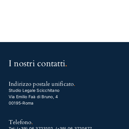
I nostri contatti
.
Indirizzo postale unificato
.
Studio Legale Scicchitano
Via Emilio Faà di Bruno, 4
00195-Roma
Telefono
.
Tel:
(+39) 06.3723102
,
(+39) 06.3720677
,