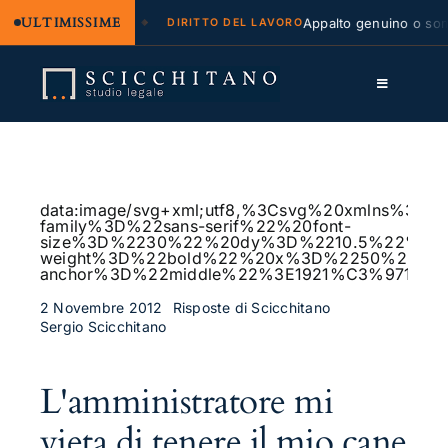
ULTIMISSIME
legale e regresso
Appalto genuino o sommin
DIRITTO DEL LAVORO
Salta
al
Toggle
contenuto
Navigation
Lo Studio
Cassazione
data:image/svg+xml;utf8,%3Csvg%20xmlns%
family%3D%22sans-serif%22%20font-
Servizi
size%3D%2230%22%20dy%3D%2210.5%22%20fo
weight%3D%22bold%22%20x%3D%2250%25%2
anchor%3D%22middle%22%3E1921%C3%97115
Approfondimenti
2 Novembre 2012
Risposte di Scicchitano
Sergio Scicchitano
Contatti
LK
L'amministratore mi
FB
vieta di tenere il mio cane