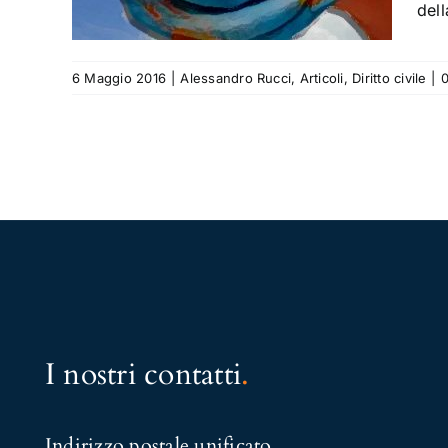
 civile
dell
6 Maggio 2016
|
Alessandro Rucci
,
Articoli
,
Diritto civile
|
I nostri contatti
.
Indirizzo postale unificato
.