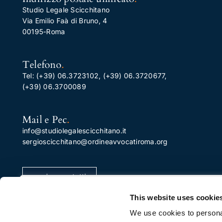
Studio Legale Scicchitano
Via Emilio Faà di Bruno, 4
00195-Roma
Telefono
.
Tel:
(+39) 06.3723102
,
(+39) 06.3720677
,
(+39) 06.3700089
Mail e Pec
.
info@studiolegalescicchitano.it
sergioscicchitano@ordineavvocatiroma.org
pagina contatti
Apprezziamo la tua privacy
This website uses cookie
Utilizziamo i cookie per migliorare la tua esperienza di
We use cookies to personal
navigazione, pubblicare annunci o contenuti