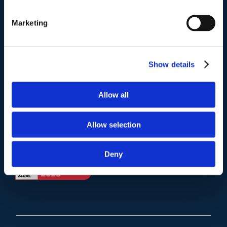
Telefono
.
Tel:
(+39) 06.3723102
,
(+39) 06.3720677
,
Marketing
(+39) 06.3700089
Mail e Pec
.
Show details
info@studiolegalescicchitano.it
sergioscicchitano@ordineavvocatiroma.org
Allow all
pagina contatti
Allow selection
Deny