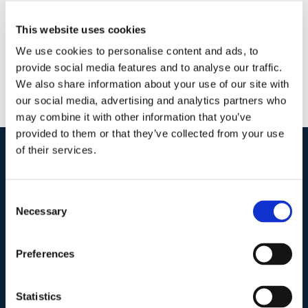
This website uses cookies
We use cookies to personalise content and ads, to
provide social media features and to analyse our traffic.
We also share information about your use of our site with
our social media, advertising and analytics partners who
may combine it with other information that you’ve
provided to them or that they’ve collected from your use
of their services.
I nostri contatti
.
Consent
Necessary
Selection
Indirizzo postale unificato
.
Studio Legale Scicchitano
Preferences
Via Emilio Faà di Bruno, 4
00195-Roma
Statistics