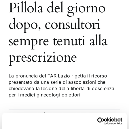
Pillola del giorno
dopo, consultori
sempre tenuti alla
prescrizione
La pronuncia del TAR Lazio rigetta il ricorso
presentato da una serie di associazioni che
chiedevano la lesione della libertà di coscienza
per i medici ginecologi obiettori
10 Settembre 2016
|
Articoli
,
Diritto civile
,
Flavia
Lucchetti
|
0 Commenti
Continua a leggere